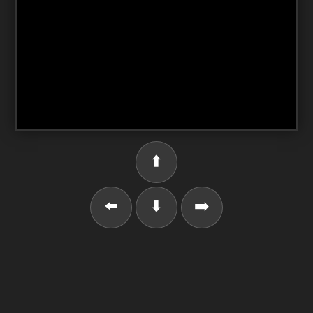
⬆️
⬅️
⬇️
➡️