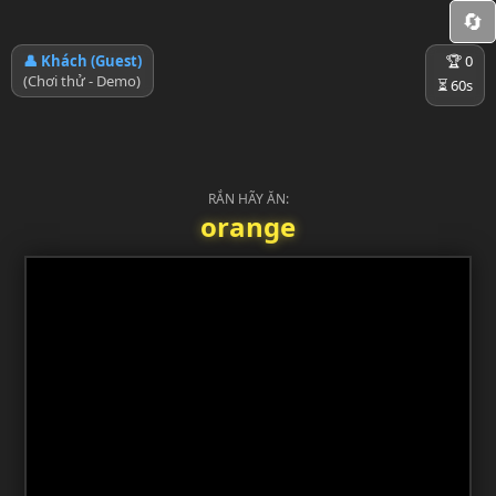
🔄
👤 Khách (Guest)
🏆
0
(Chơi thử - Demo)
⏳
60
s
RẮN HÃY ĂN:
orange