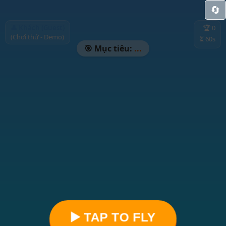
🔄
👤 Khách (Guest)
🏆
0
(Chơi thử - Demo)
⏳
60
s
🎯 Mục tiêu:
...
▶️ TAP TO FLY