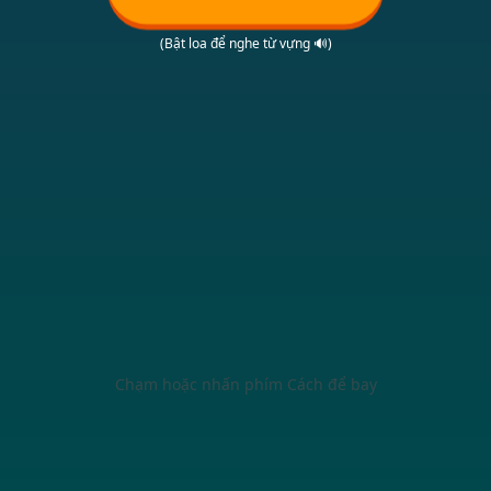
(Bật loa để nghe từ vựng 🔊)
Chạm hoặc nhấn phím Cách để bay